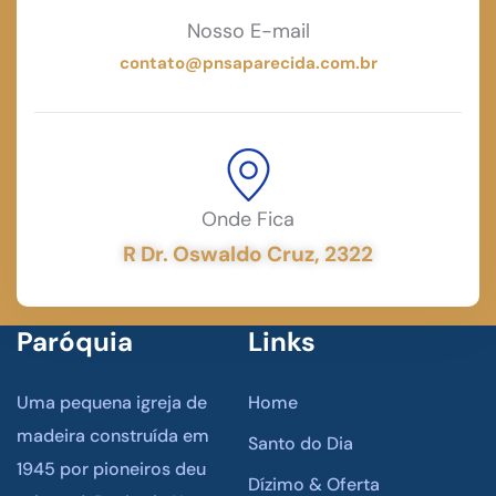
Nosso E-mail
contato@pnsaparecida.com.br
Onde Fica
R Dr. Oswaldo Cruz, 2322
Paróquia
Links
Uma pequena igreja de
Home
madeira construída em
Santo do Dia
1945 por pioneiros deu
Dízimo & Oferta