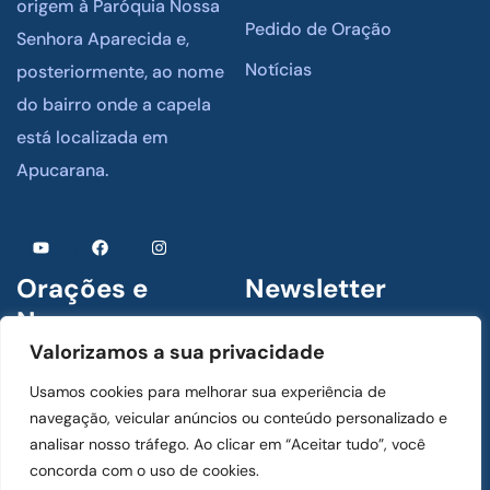
origem à Paróquia Nossa
Pedido de Oração
Senhora Aparecida e,
Notícias
posteriormente, ao nome
do bairro onde a capela
está localizada em
Apucarana.
Orações e
Newsletter
Novenas
Assine para receber
Valorizamos a sua privacidade
novidades
1 De Julho De 2024
Usamos cookies para melhorar sua experiência de
Menino Jesus de Praga
navegação, veicular anúncios ou conteúdo personalizado e
analisar nosso tráfego. Ao clicar em “Aceitar tudo”, você
concorda com o uso de cookies.