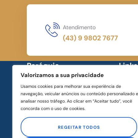
Atendimento
(43) 9 9802 7677
Paróquia
Links
Valorizamos a sua privacidade
Uma pequena igreja de madeira
Home
Usamos cookies para melhorar sua experiência de
construída em 1945 por pioneiros deu
Santo d
navegação, veicular anúncios ou conteúdo personalizado 
origem à Paróquia Nossa Senhora
analisar nosso tráfego. Ao clicar em “Aceitar tudo”, você
Dízimo 
concorda com o uso de cookies.
Aparecida e, posteriormente, ao nome
Pedido 
do bairro onde a capela está localizada
REGEITAR TODOS
Notícias
em Apucarana.