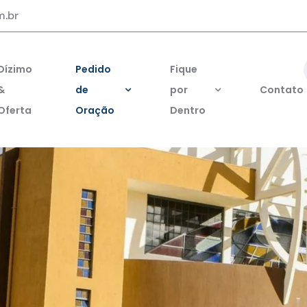
m.br
Dízimo
Pedido
Fique
&
de
por
Contato
Oferta
Oração
Dentro