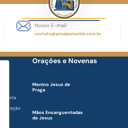
Nosso E-mail
contato@pnsaparecida.com.br
Orações e Novenas
1 De Julho De 2024
Menino Jesus de
o Dia
e
Praga
& Oferta
1 De Julho De 2024
de Oração
Mãos Ensanguentadas
de Jesus