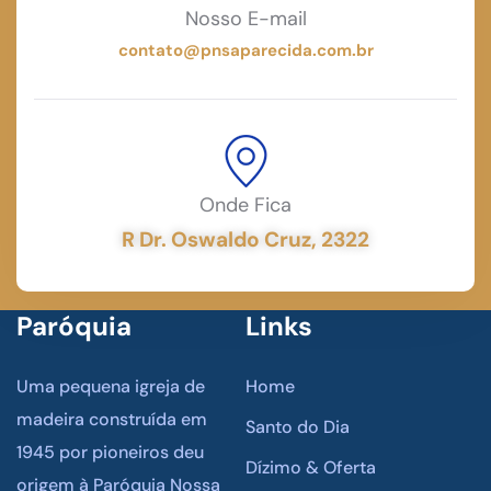
Nosso E-mail
contato@pnsaparecida.com.br
Onde Fica
R Dr. Oswaldo Cruz, 2322
Paróquia
Links
Uma pequena igreja de
Home
madeira construída em
Santo do Dia
1945 por pioneiros deu
Dízimo & Oferta
origem à Paróquia Nossa