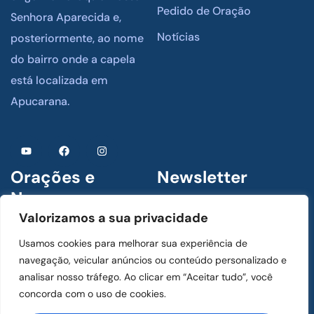
Pedido de Oração
Senhora Aparecida e,
Notícias
posteriormente, ao nome
do bairro onde a capela
está localizada em
Apucarana.
Orações e
Newsletter
Novenas
Assine para receber
Valorizamos a sua privacidade
novidades
1 De Julho De 2024
Usamos cookies para melhorar sua experiência de
Menino Jesus de Praga
navegação, veicular anúncios ou conteúdo personalizado e
analisar nosso tráfego. Ao clicar em “Aceitar tudo”, você
concorda com o uso de cookies.
1 De Julho De 2024