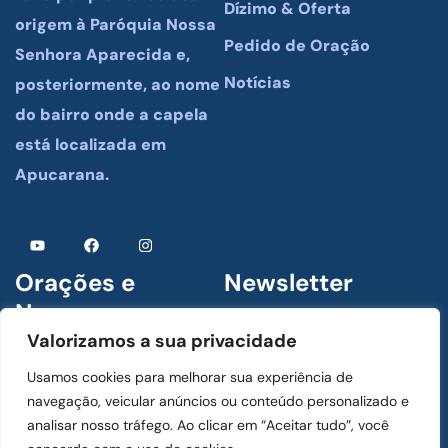
Dízimo & Oferta
origem à Paróquia Nossa
Pedido de Oração
Senhora Aparecida e,
Notícias
posteriormente, ao nome
do bairro onde a capela
está localizada em
Apucarana.
Orações e
Newsletter
Novenas
Assine para receber
Valorizamos a sua privacidade
novidades
1 De Julho De 2024
Usamos cookies para melhorar sua experiência de
Menino Jesus de Praga
navegação, veicular anúncios ou conteúdo personalizado e
analisar nosso tráfego. Ao clicar em “Aceitar tudo”, você