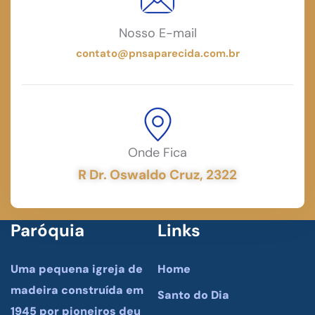
Nosso E-mail
contato@pnsaparecida.com.br
Onde Fica
R Dr. Oswaldo Cruz, 2322
Paróquia
Links
Uma pequena igreja de
Home
madeira construída em
Santo do Dia
1945 por pioneiros deu