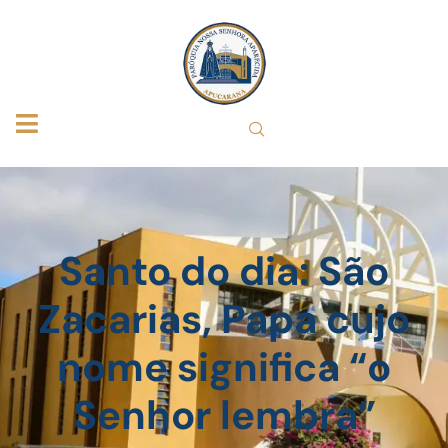
Santo do dia: São
Zacarias, Papa cujo
nome significa “o
Senhor lembra”