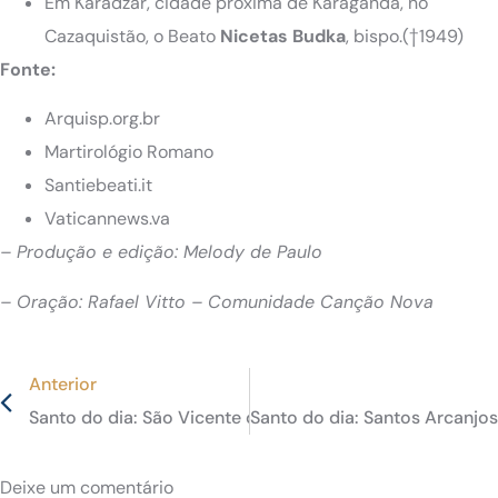
Em Karadzar, cidade próxima de Karaganda, no
Cazaquistão, o Beato
Nicetas Budka
, bispo.(†1949)
Fonte:
Arquisp.org.br
Martirológio Romano
Santiebeati.it
Vaticannews.va
– Produção e edição: Melody de Paulo
– Oração: Rafael Vitto – Comunidade Canção Nova
Anterior
Santo do dia: São Vicente de Paulo, padroeiro das Asso
Santo do dia: Santos Arcanjos 
Deixe um comentário