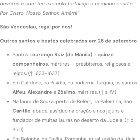
devotos e com teu exemplo fortaleça o caminho cristão.
Por Cristo, Nosso Senhor. Amém!”
São Venceslau, rogai por nós!
Outros santos e beatos celebrados em 28 de setembro
Santos
Lourenço Ruiz (de Manila)
e
quinze
companheiros
, mártires – presbíteros, religiosos e
leigos. († 1633-1637)
Em Calidone, na Pisídia, na hodierna Turquia, os santos
Alfeu
,
Alexandre
e
Zósimo
, mártires. († s. IV)
Na laura de Souka, perto de Belém, na Palestina, São
Caritão
, abade, assíduo na oração e nos jejuns e
fundador de muitas lauras no deserto da Judeia. († c.
350)
Em Bolonha, na Emília-Romanha, atual região da Itália,