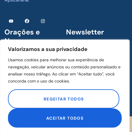
Orações e
Newsletter
Novenas
Assine para receber
Valorizamos a sua privacidade
novidades
1 De Julho De 2024
Usamos cookies para melhorar sua experiência de
Menino Jesus de Praga
navegação, veicular anúncios ou conteúdo personalizado e
analisar nosso tráfego. Ao clicar em “Aceitar tudo”, você
concorda com o uso de cookies.
1 De Julho De 2024
ASSINAR
Mãos Ensanguentadas de
REGEITAR TODOS
Jesus
ACEITAR TODOS
Desenvolvido
por