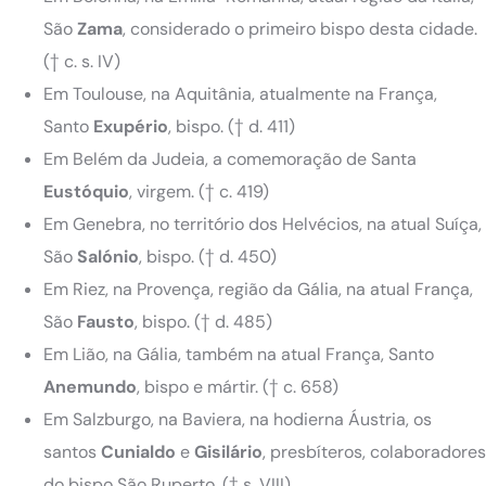
São
Zama
, considerado o primeiro bispo desta cidade.
(† c. s. IV)
Em Toulouse, na Aquitânia, atualmente na França,
Santo
Exupério
, bispo. († d. 411)
Em Belém da Judeia, a comemoração de Santa
Eustóquio
, virgem. († c. 419)
Em Genebra, no território dos Helvécios, na atual Suíça,
São
Salónio
, bispo. († d. 450)
Em Riez, na Provença, região da Gália, na atual França,
São
Fausto
, bispo. († d. 485)
Em Lião, na Gália, também na atual França, Santo
Anemundo
, bispo e mártir. († c. 658)
Em Salzburgo, na Baviera, na hodierna Áustria, os
santos
Cunialdo
e
Gisilário
, presbíteros, colaboradores
do bispo São Ruperto. († s. VIII)