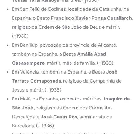
Tomás
Terai
Kahioye
, mártires. (†1630)
Em San Feliú de Codines, localidade da Catalunha, na
Espanha, o Beato
Francisco Xavier Ponsa Casallarch
,
religioso da Ordem de São João de Deus e mártir.
(†1936)
Em Benillup, povoação da província de Alicante,
também na Espanha, a Beata
Amália Abad
Casasempere
, mártir, mãe de família. (†1936)
Em Valência, também na Espanha, o Beato
José
Tarrats Comaposada
, religioso da Companhia de
Jesus e mártir. (†1936)
Em Moiá, na Espanha, os beatos mártires
Joaquim de
São José
, religioso da Ordem dos Carmelitas
Descalços, e
José Casas Rós
, seminarista de
Barcelona. († 1936)