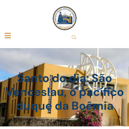
Santo do dia: São
Venceslau, o pacífico
duque da Boêmia