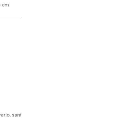
s em
Próximo
vario, santos salesianos