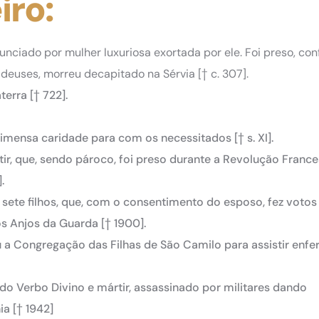
iro:
enunciado por mulher luxuriosa exortada por ele. Foi preso, co
 deuses, morreu decapitado na Sérvia [† c. 307].
terra [† 722].
mensa caridade para com os necessitados [† s. XI].
rtir, que, sendo pároco, foi preso durante a Revolução Franc
.
 sete filhos, que, com o consentimento do esposo, fez votos
os Anjos da Guarda [† 1900].
u a Congregação das Filhas de São Camilo para assistir enf
 do Verbo Divino e mártir, assassinado por militares dando
a [† 1942]