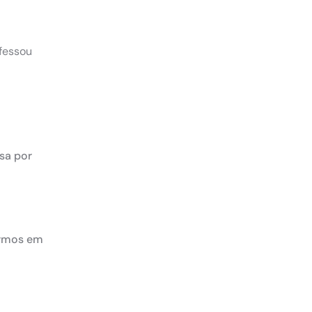
nfessou
esa por
ermos em