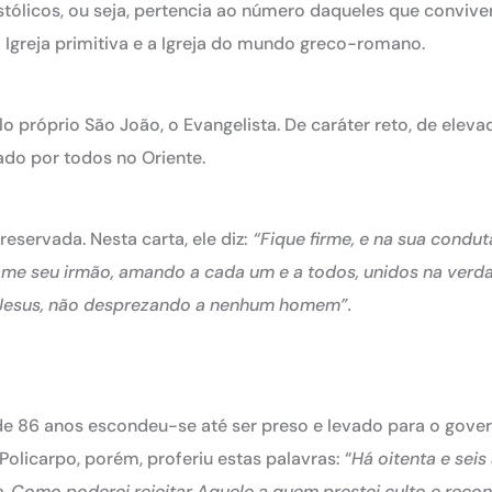
stólicos, ou seja, pertencia ao número daqueles que convi
a Igreja primitiva e a Igreja do mundo greco-romano.
 próprio São João, o Evangelista. De caráter reto, de eleva
tado por todos no Oriente.
reservada. Nesta carta, ele diz:
“Fique firme, e na sua condut
 ame seu irmão, amando a cada um e a todos, unidos na verd
Jesus, não desprezando a nenhum homem”.
de 86 anos escondeu-se até ser preso e levado para o gover
olicarpo, porém, proferiu estas palavras: “
Há oitenta e seis
e. Como poderei rejeitar Aquele a quem prestei culto e reco