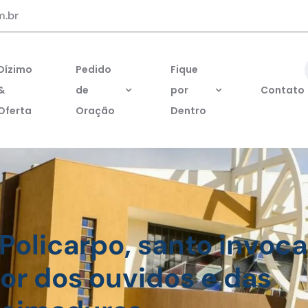
m.br
Dízimo
Pedido
Fique
&
de
por
Contato
Oferta
Oração
Dentro
 Policarpo, santo invoc
or dos ouvidos e das