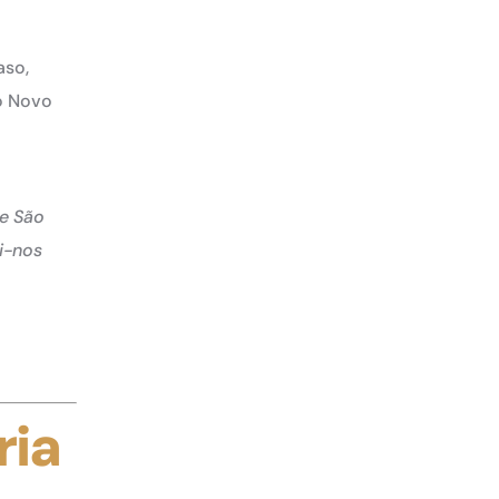
aso,
 o Novo
de São
i-nos
ria