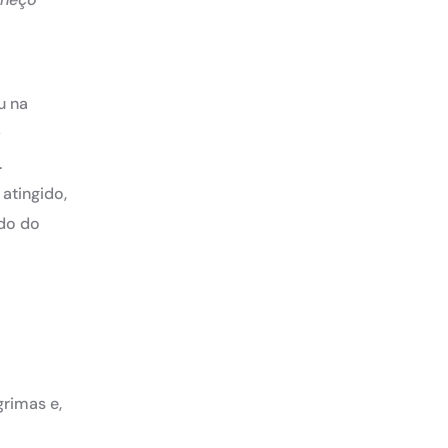
u na
a
.
atingido,
do do
grimas e,