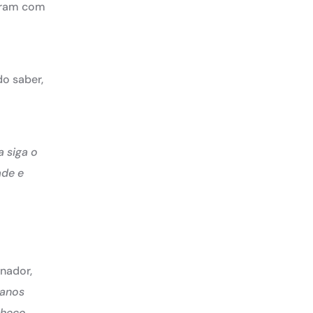
veram com
do saber,
a siga o
ade e
nador,
 anos
nheço