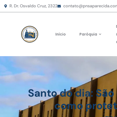
R. Dr. Osvaldo Cruz, 2322
contato@pnsaparecida.co
Início
Paróquia
Santo do dia: São
como protet