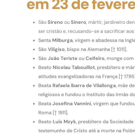
em 23 de fevere
São
Sireno
ou
Sinero
, mártir, jardineiro d
ser cristão e, recusando-se a sacrificar aos
Santa
Milburga
, virgem e abadessa na Ingla
São
Viligiso
, bispo na Alemanha [† 1011].
São
João Teriste
ou
Ceifeiro
, monge com i
Beato
Nicolau Tabouillot
, presbítero e má
atitudes evangelizadoras na França [† 1795]
Beata
Rafaela Ibarra de Vilallonga
, mãe de
religiosos e fundou o Instituto das Irmãs d
Beata
Josefina Vanníni
, virgem que fundo
Roma [† 1911].
Beato
Luís Mzyk
, presbítero da Sociedade
testemunho de Cristo até a morte na Polôni