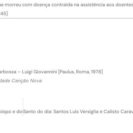
 que morreu com doença contraída na assistência aos doente
945]
rbossa – Luigi Giovannini [Paulus, Roma, 1978]
idade Canção Nova
ispo e doutor da Igreja
Santo do dia: Santos Luís Versiglia e Calisto Cara