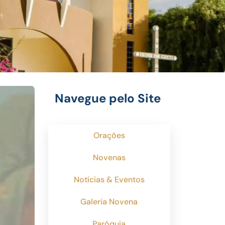
Navegue pelo Site
Orações
Novenas
Notícias & Eventos
Galeria Novena
Paróquia