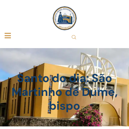
Santo do dia: São
Martinho de Dume,
bispo