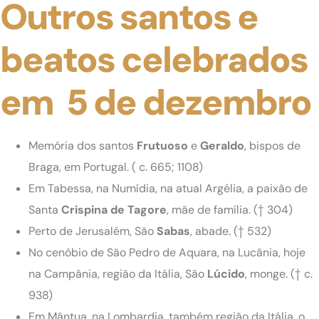
Outros santos e
beatos celebrados
em 5 de dezembro
Memória dos santos
Frutuoso
e
Geraldo
, bispos de
Braga, em Portugal. ( c. 665; 1108)
Em Tabessa, na Numídia, na atual Argélia, a paixão de
Santa
Crispina de Tagore
, mãe de família. († 304)
Perto de Jerusalém, São
Sabas
, abade. († 532)
No cenóbio de São Pedro de Aquara, na Lucânia, hoje
na Campânia, região da Itália, São
Lúcido
, monge. († c.
938)
Em Mântua, na Lombardia, também região da Itália, o