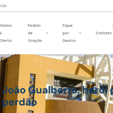
m.br
Dízimo
Pedido
Fique
&
de
por
Contato
Oferta
Oração
Dentro
o João Gualberto, herói 
perdão