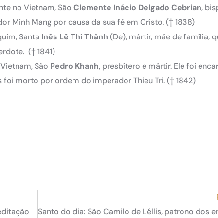
nte no Vietnam, São
Clemente
Inácio
Delgado
Cebrian
, bi
dor Minh Mang por causa da sua fé em Cristo.
(† 1838)
quim, Santa
Inês Lê Thi Thành
(De), mártir, mãe de família, 
cerdote.
(† 1841)
 Vietnam, São
Pedro
Khanh
, presbítero e mártir. Ele foi enc
s foi morto por ordem do imperador Thieu Tri. († 1842)
editação
Santo do dia: São Camilo de Léllis, patrono dos 