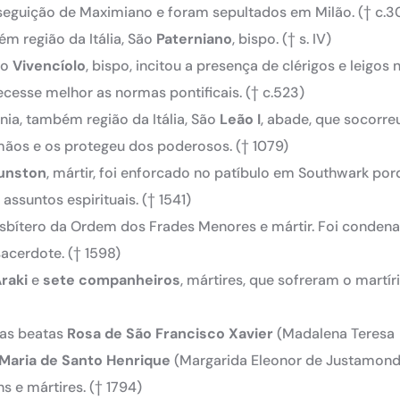
rseguição de Maximiano e foram sepultados em Milão.
(† c.3
m região da Itália, São
Paterniano
, bispo.
(† s. IV)
ão
Vivencíolo
, bispo, incitou a presença de clérigos e leigos 
ecesse melhor as normas pontificais.
(† c.523)
nia, também região da Itália, São
Leão I
, abade, que socorre
mãos e os protegeu dos poderosos.
(† 1079)
unston
, mártir, foi enforcado no patíbulo em Southwark po
 assuntos espirituais.
(† 1541)
esbítero da Ordem dos Frades Menores e mártir. Foi conden
sacerdote.
(† 1598)
raki
e
sete companheiros
, mártires, que sofreram o martír
 as beatas
Rosa de São Francisco Xavier
(Madalena Teresa
Maria de Santo Henrique
(Margarida Eleonor de Justamond
ns e mártires.
(† 1794)