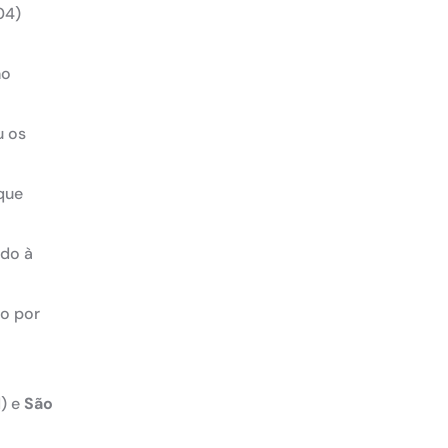
04)
no
u os
rque
ado à
io por
) e
São