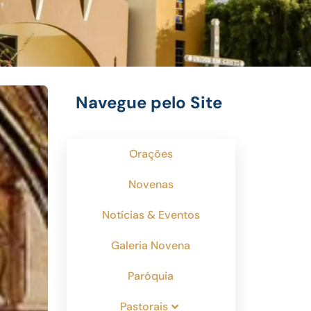
Navegue pelo Site
Orações
Novenas
Notícias & Eventos
Galeria Novena
Paróquia
Pastorais