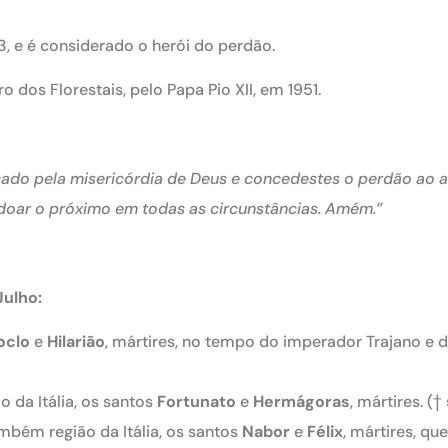
3, e é considerado o herói do perdão.
o dos Florestais, pelo Papa Pio XII, em 1951.
cado pela misericórdia de Deus e concedestes o perdão ao 
doar o próximo em todas as circunstâncias. Amém.”
Julho:
oclo
e
Hilarião
, mártires, no tempo do imperador Trajano e 
ão da Itália, os santos
Fortunato
e
Hermágoras
, mártires.
(† s
ambém região da Itália, os santos
Nabor
e
Félix
, mártires, que