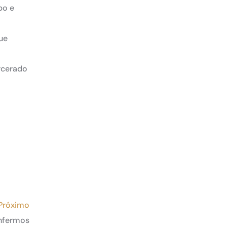
spo e
que
arcerado
Próximo
enfermos