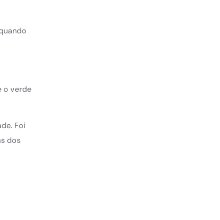
 quando
e o verde
de. Foi
as dos