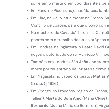
sofreram o martírio em Lódi durante a pe
Em Fano, no Piceno, hoje nas Marcas, també
Em Lião, na Gália, atualmente na França, S
Concílio de Epaone, para que o povo conh
No mosteiro de Cava de’ Tirréni, na Campâ
pobres com o trabalho das suas próprias 
Em Londres, na Inglaterra, o Beato
David
G
negou a autoridade do rei Henrique VIII nos
Também em Londres, São
João
Jones
, pr
morte por ter entrado da Inglaterra como 
Em Nagasáki, no Japão, os beatos
Matias
A
Cristo.
(† 1626)
Em Orange, na Provença, região da França,
Tallien),
Marta
do Bom Anjo
(Maria Cluse),
Bernardo
(Joana Maria de Romillon), virge