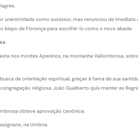
lagres.
 por unanimidade como sucessor, mas renunciou de imediato
o bispo de Florença para escolhê-lo como o novo abade.
sa
resta nos montes Apeninos, na montanha Vallombrosa, sobr
usca de orientação espiritual, graças à fama de sua santida
congregação religiosa. João Gualberto quis manter as Regr
ombrosa obteve aprovação canônica.
ssignano, na Umbria.