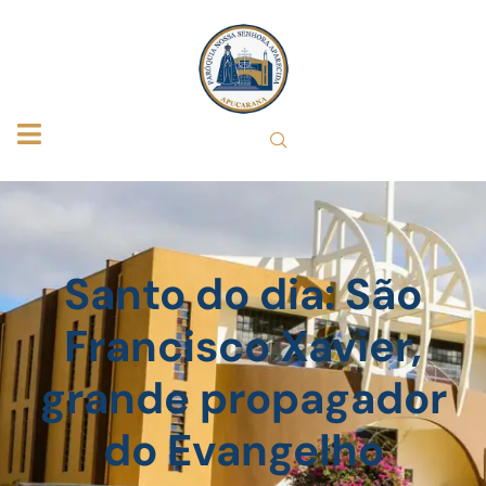
Santo do dia: São
Francisco Xavier,
grande propagador
do Evangelho