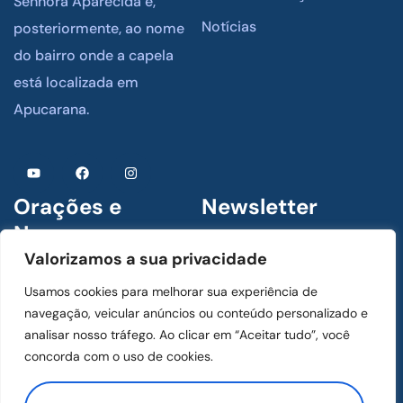
Senhora Aparecida e,
Notícias
posteriormente, ao nome
do bairro onde a capela
está localizada em
Apucarana.
Orações e
Newsletter
Novenas
Assine para receber
Valorizamos a sua privacidade
novidades
1 De Julho De 2024
Usamos cookies para melhorar sua experiência de
Menino Jesus de Praga
navegação, veicular anúncios ou conteúdo personalizado e
analisar nosso tráfego. Ao clicar em “Aceitar tudo”, você
concorda com o uso de cookies.
1 De Julho De 2024
ASSINAR
Mãos Ensanguentadas de