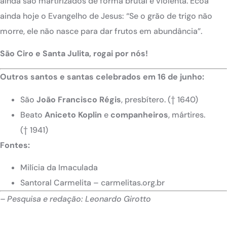
ainda são martirizados de forma brutal e violenta. Ecoa
ainda hoje o Evangelho de Jesus: “Se o grão de trigo não
morre, ele não nasce para dar frutos em abundância”.
São Ciro e Santa Julita
, rogai por nós!
Outros santos e santas celebrados em 16 de junho:
São
João Francisco Régis
, presbítero. († 1640)
Beato
Aniceto Koplin
e
companheiros
, mártires.
(† 1941)
Fontes:
Milícia da Imaculada
Santoral Carmelita – carmelitas.org.br
– Pesquisa e redação:
Leonardo Girotto