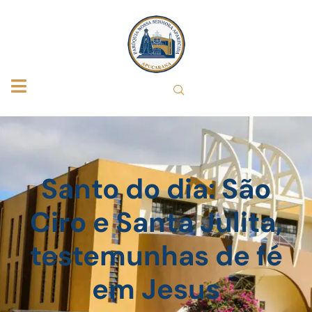
Santo do dia: São
Ciro e Santa Julita,
testemunhas de fé
em Jesus