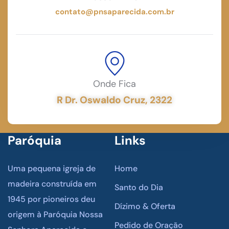
contato@pnsaparecida.com.br
Onde Fica
R Dr. Oswaldo Cruz, 2322
Paróquia
Links
Uma pequena igreja de
Home
madeira construída em
Santo do Dia
1945 por pioneiros deu
Dízimo & Oferta
origem à Paróquia Nossa
Pedido de Oração