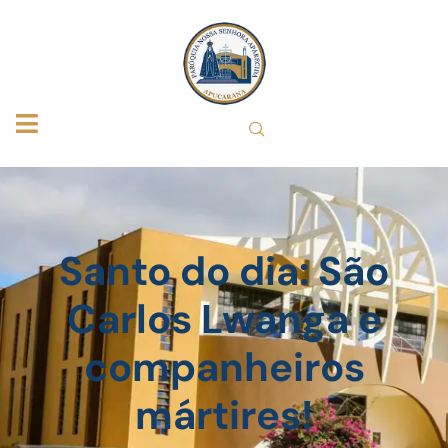
Santo do dia: São
Carlos Lwanga e
companheiros
mártires!