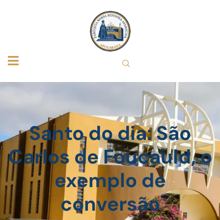
Santo do dia: São
Carlos de Foucauld, o
exemplo de
conversão