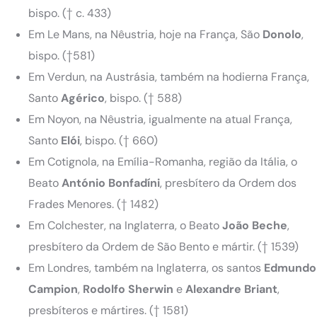
bispo.
(† c. 433)
Em Le Mans, na Nêustria, hoje na França, São
Donolo
,
bispo.
(†581)
Em Verdun, na Austrásia, também na hodierna França,
Santo
Agérico
, bispo.
(† 588)
Em Noyon, na Nêustria, igualmente na atual França,
Santo
Elói
, bispo.
(† 660)
Em Cotignola, na Emília-Romanha, região da Itália, o
Beato
António Bonfadíni
, presbítero da Ordem dos
Frades Menores.
(† 1482)
Em Colchester, na Inglaterra, o Beato
João Beche
,
presbítero da Ordem de São Bento e mártir.
(† 1539)
Em Londres, também na Inglaterra, os santos
Edmundo
Campion
,
Rodolfo Sherwin
e
Alexandre Briant
,
presbíteros e mártires.
(† 1581)