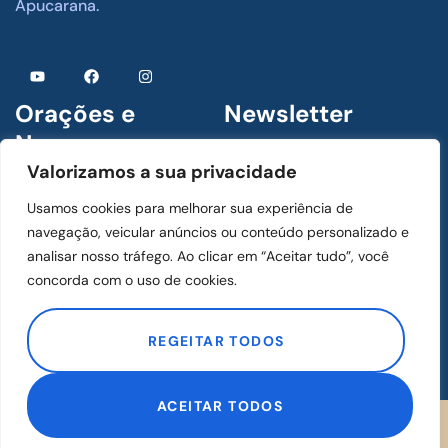
Apucarana.
Orações e
Newsletter
Novenas
Assine para receber
Valorizamos a sua privacidade
novidades
1 De Julho De 2024
Usamos cookies para melhorar sua experiência de
Menino Jesus de Praga
navegação, veicular anúncios ou conteúdo personalizado e
analisar nosso tráfego. Ao clicar em “Aceitar tudo”, você
concorda com o uso de cookies.
1 De Julho De 2024
ASSINAR
Mãos Ensanguentadas de
REGEITAR TODOS
Jesus
ACEITAR TODOS
Desenvolvido
por