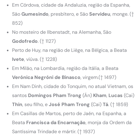
Em Córdova, cidade da Andaluzia, região da Espanha,
São
Gumesindo
, presbítero, e São
Servideu
, monge.
(†
852)
No mosteiro de Ilbenstadt, na Alemanha, São
Godofredo
.
(† 1127)
Perto de Huy, na região de Liège, na Bélgica, a Beata
Ivete
, viúva.
(† 1228)
Em Milão, na Lombardia, região da Itália, a Beata
Verónica Negróni de Binasco
, virgem.
(† 1497)
Em Nam Dinh, cidade do Tonquim, no atual Vietnam, os
santos
Domingos Pham Trong
(Án)
Kham
,
Lucas
(Cai)
Thin
, seu filho, e
José Pham Trong
(Cai)
Tá
.
(† 1859)
Em Casillas de Martos, perto de Jaén, na Espanha, a
Beata
Francisca da Encarnação
, monja da Ordem da
Santíssima Trindade e mártir.
(† 1937)