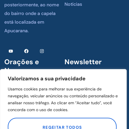
Notícias
posteriormente, ao nome
do bairro onde a capela
está localizada em
Apucarana.
Orações e
Newsletter
Novenas
Assine para receber
Valorizamos a sua privacidade
novidades
1 De Julho De 2024
Usamos cookies para melhorar sua experiência de
Menino Jesus de Praga
navegação, veicular anúncios ou conteúdo personalizado e
analisar nosso tráfego. Ao clicar em “Aceitar tudo”, você
concorda com o uso de cookies.
1 De Julho De 2024
ASSINAR
Mãos Ensanguentadas de
REGEITAR TODOS
Jesus