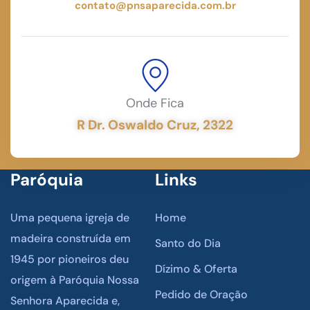
contato@pnsaparecida.com.br
Onde Fica
R Dr. Oswaldo Cruz, 2322
Paróquia
Links
Uma pequena igreja de
Home
madeira construída em
Santo do Dia
1945 por pioneiros deu
Dízimo & Oferta
origem à Paróquia Nossa
Pedido de Oração
Senhora Aparecida e,