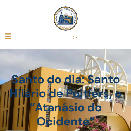
Santo do dia: Santo
Hilário de Poitiers, o
“Atanásio do
Ocidente”