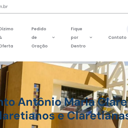
m.br
Dízimo
Pedido
Fique
&
de
por
Contato
Oferta
Oração
Dentro
nto Antônio Maria Clare
aretianos e Claretiana