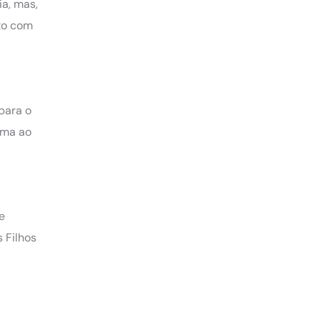
ia, mas,
nto com
para o
lma ao
e
 Filhos