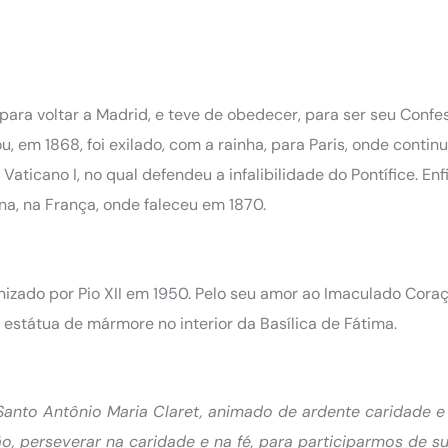
ara voltar a Madrid, e teve de obedecer, para ser seu Confes
 em 1868, foi exilado, com a rainha, para Paris, onde contin
aticano I, no qual defendeu a infalibilidade do Pontífice. Enf
na, na França, onde faleceu em 1870.
nonizado por Pio XII em 1950. Pelo seu amor ao Imaculado Cora
estátua de mármore no interior da Basílica de Fátima.
Santo Antônio Maria Claret, animado de ardente caridade e
, perseverar na caridade e na fé, para participarmos de sua