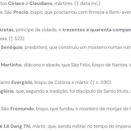
ntos
Ciríaco
e
Claudiano
, mártires. († data inc.)
ia, São
Proclo
, bispo, que proclamou com firmeza a Bem-ave
Aretas
, príncipe da cidade, e
trezentos e quarenta compan
as. († 523)
o
Senóquio
, presbítero, que construiu um mosteiro numas ruí
o
Martinho
, diácono e abade, que São Félix, bispo de Nantes, 
 Santo
Evergislo
, bispo de Colónia e mártir. († c. 590)
glório
, que, segundo a tradição, foi discípulo de Santo Iltuto
, São
Fromundo
, bispo, que fundou o mosteiro de monjas de
é Lê Dang Thi
, mártir, que, sendo militar no tempo do imper