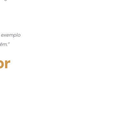
u exemplo
ém.”
or