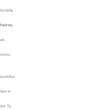
nturada
heiros
,
nas
enviou
, sucedeu
 Ham e
ador Tu