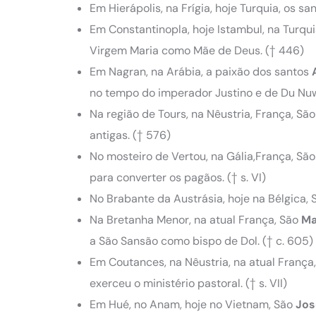
Em Hierápolis, na Frígia, hoje Turquia, os sa
Em Constantinopla, hoje Istambul, na Turqu
Virgem Maria como Mãe de Deus. († 446)
Em Nagran, na Arábia, a paixão dos santos
no tempo do imperador Justino e de Du Nuw
Na região de Tours, na Nêustria, França, Sã
antigas. († 576)
No mosteiro de Vertou, na Gália,França, Sã
para converter os pagãos. († s. VI)
No Brabante da Austrásia, hoje na Bélgica,
Na Bretanha Menor, na atual França, São
Ma
a São Sansão como bispo de Dol. († c. 605)
Em Coutances, na Nêustria, na atual França
exerceu o ministério pastoral. († s. VII)
Em Hué, no Anam, hoje no Vietnam, São
Jos