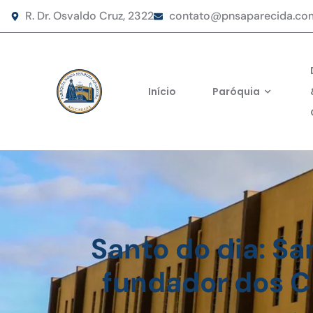
R. Dr. Osvaldo Cruz, 2322
contato@pnsaparecida.co
Início
Paróquia
Santo do dia: Sa
fundador dos Cl