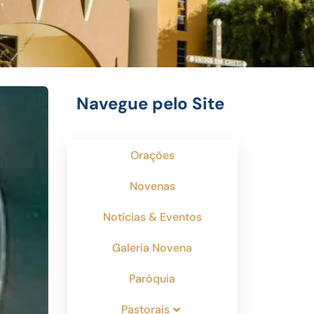
Navegue pelo Site
Orações
Novenas
Notícias & Eventos
Galeria Novena
Paróquia
Pastorais