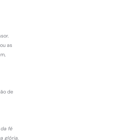
sor.
uou as
im,
ção de
 da fé
 glória.