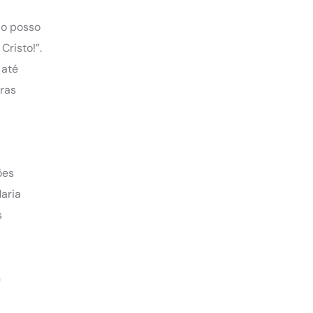
ão posso
risto!”.
 até
rras
ões
aria
s