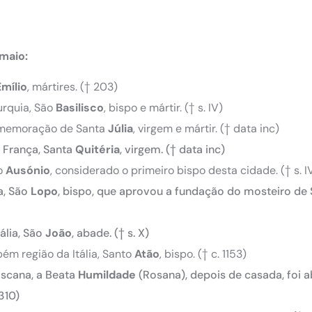
maio:
Emílio
, mártires. († 203)
urquia, São
Basilisco
, bispo e mártir. († s. IV)
comemoração de Santa
Júlia
, virgem e mártir. († data inc)
a França, Santa
Quitéria
, virgem. († data inc)
o
Ausónio
, considerado o primeiro bispo desta cidade. († s. I
a, São
Lopo
, bispo, que aprovou a fundação do mosteiro de 
ália, São
João
, abade. († s. X)
bém região da Itália, Santo
Atão
, bispo. († c. 1153)
oscana, a Beata
Humildade
(Rosana), depois de casada, foi 
310)