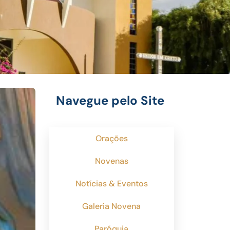
Navegue pelo Site
Orações
Novenas
Notícias & Eventos
Galeria Novena
Paróquia