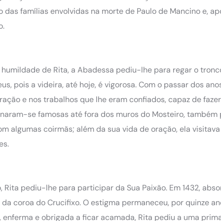
o das famílias envolvidas na morte de Paulo de Mancino e, ap
o.
a humildade de Rita, a Abadessa pediu-lhe para regar o tronc
s, pois a videira, até hoje, é vigorosa. Com o passar dos anos
oração e nos trabalhos que lhe eram confiados, capaz de fazer
tornaram-se famosas até fora dos muros do Mosteiro, também 
m algumas coirmãs; além da sua vida de oração, ela visitava
es.
 Rita pediu-lhe para participar da Sua Paixão. Em 1432, abs
 da coroa do Crucifixo. O estigma permaneceu, por quinze ano
, enferma e obrigada a ficar acamada, Rita pediu a uma prima