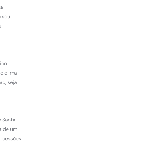
 a
o seu
a
ico
lo clima
ão, seja
e Santa
va de um
ercessões