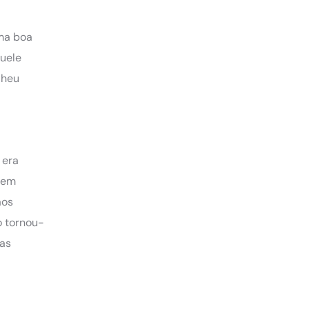
uma boa
quele
lheu
 era
ovem
aos
o tornou-
das