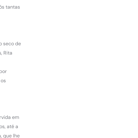
ós tantas
o seco de
, Rita
por
 os
orvida em
s, até a
, que lhe