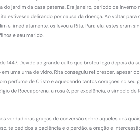
 do jardim da casa paterna. Era janeiro, período de inverno na
ta estivesse delirando por causa da doença. Ao voltar para 
dim e, imediatamente, os levou a Rita. Para ela, estes eram sin
ilhos e seu marido.
o de 1447. Devido ao grande culto que brotou logo depois da s
 em uma urna de vidro. Rita conseguiu reflorescer, apesar do
bom perfume de Cristo e aquecendo tantos corações no seu g
ígio de Roccaporena, a rosa é, por excelência, o símbolo de R
dimos verdadeiras graças de conversão sobre aqueles aos quai
sso, te pedidos a paciência e o perdão, a oração e intercessã