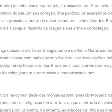
mbém por vínculos de parentela, foi assassinado. Para evitar
ntada do pai. Em seu coração, Rita perdoou os assassinos d
azia pressão, a ponto de desatar rancores e hostilidades. Rit
do mais sangue, fazendo da oração a sua arma e consolação.
ença causou a morte de Giangiacomo e de Paulo Maria; seu ún
foram salvas, sem mais correr o risco de serem envolvidos pe
ido. Tendo ficado sozinha, Rita intensificou sua vida de oraç
 de Mancino, para que perdoasse e encontrasse a paz.
mitida na comunidade das monjas agostinianas do Mosteiro d
recusado: as religiosas temiam, talvez, que a entrada da viú
ança do Convento. No entanto, as orações de Rita e as int