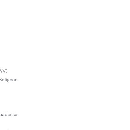
V/V)
Solignac.
abadessa