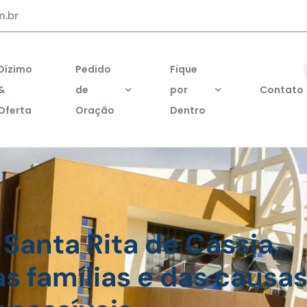
m.br
Dízimo
Pedido
Fique
&
de
por
Contato
Oferta
Oração
Dentro
 Santa Rita de Cássia,
s famílias e das causa