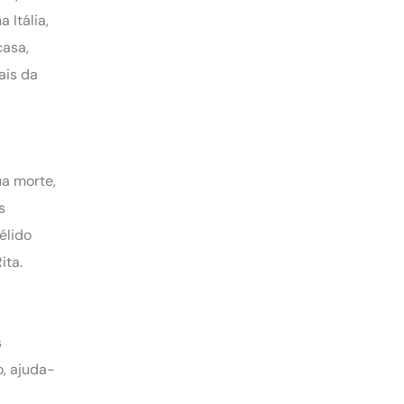
 Itália,
casa,
ais da
ua morte,
s
élido
ita.
s
o, ajuda-