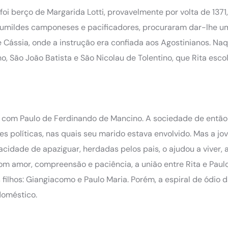
oi berço de Margarida Lotti, provavelmente por volta de 1371,
 humildes camponeses e pacificadores, procuraram dar-lhe 
e Cássia, onde a instrução era confiada aos Agostinianos. Na
, São João Batista e São Nicolau de Tolentino, que Rita esco
o com Paulo de Ferdinando de Mancino. A sociedade de então
es políticas, nas quais seu marido estava envolvido. Mas a j
cidade de apaziguar, herdadas pelos pais, o ajudou a viver, 
m amor, compreensão e paciência, a união entre Rita e Paul
ilhos: Giangiacomo e Paulo Maria. Porém, a espiral de ódio 
doméstico.