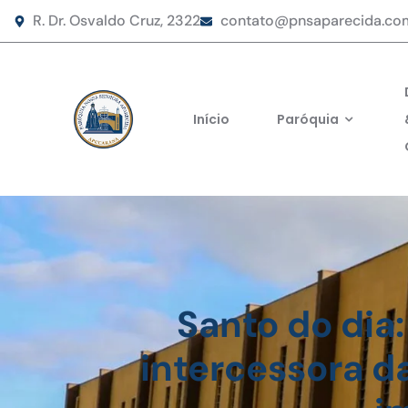
R. Dr. Osvaldo Cruz, 2322
contato@pnsaparecida.co
Início
Paróquia
Santo do dia:
intercessora da