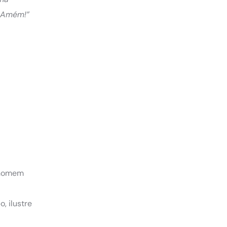
. Amém!”
o homem
o, ilustre