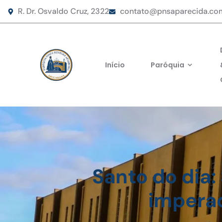
R. Dr. Osvaldo Cruz, 2322
contato@pnsaparecida.co
Início
Paróquia
Santo do dia:
impera