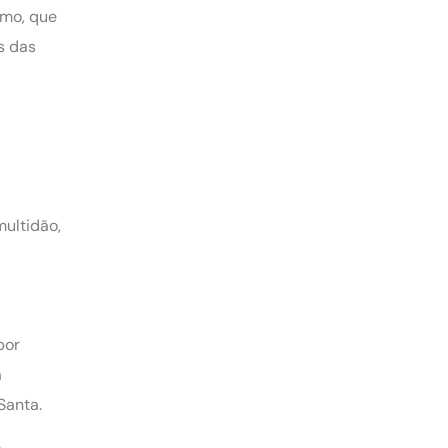
imo, que
s das
ultidão,
por
a
Santa.