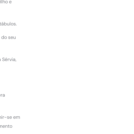
ilho e
tábulos.
r do seu
 Sérvia,
era
nir-se em
amento