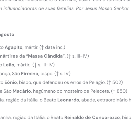
 influenciadoras de suas famílias. Por Jesus Nosso Senhor
 agosto
nto
Agapito
, mártir. († data inc.)
ártires da “Massa Cândida”
. († s. III-IV)
o
Leão
, mártir. († s. III-IV)
rança, São
Firmino
, bispo. († s. IV)
nto
Eónio
, bispo, que defendeu os erros de Pelágio. († 502)
de São
Macário
, hegúmeno do mosteiro de Pelecete. († 850)
, região da Itália, o Beato
Leonardo
, abade, extraordinári
nha, região da Itália, o Beato
Reinaldo de Concorezzo
, bisp