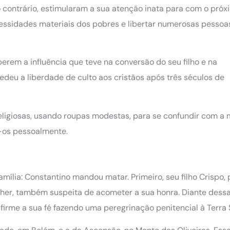
o contrário, estimularam a sua atenção inata para com o próx
cessidades materiais dos pobres e libertar numerosas pessoa
erem a influência que teve na conversão do seu filho e na
edeu a liberdade de culto aos cristãos após três séculos de
ligiosas, usando roupas modestas, para se confundir com a m
o-os pessoalmente.
ília: Constantino mandou matar. Primeiro, seu filho Crispo, 
lher, também suspeita de acometer a sua honra. Diante dess
firme a sua fé fazendo uma peregrinação penitencial à Terra 