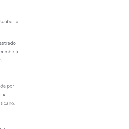
a
escoberta
castrado
ucumbir à
m.
ida por
 sua
ticano.
uma