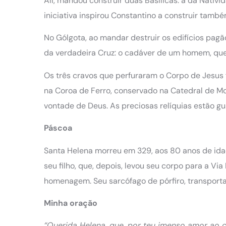
Ali, mandou construir duas Basílicas: a da Nativ
iniciativa inspirou Constantino a construir també
No Gólgota, ao mandar destruir os edifícios pag
da verdadeira Cruz: o cadáver de um homem, que
Os três cravos que perfuraram o Corpo de Jesus
na Coroa de Ferro, conservado na Catedral de M
vontade de Deus. As preciosas relíquias estão gu
Páscoa
Santa Helena morreu em 329, aos 80 anos de idad
seu filho, que, depois, levou seu corpo para a 
homenagem. Seu sarcófago de pórfiro, transporta
Minha oração
“Querida Helena, que, por teu imenso amor ao c