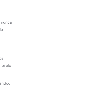
a nunca
de
os
foi ele
mandou