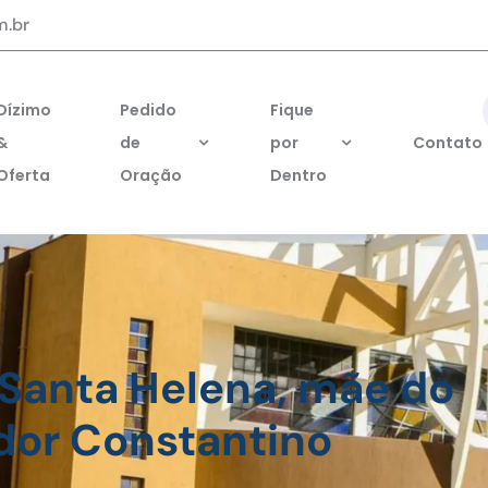
m.br
Dízimo
Pedido
Fique
&
de
por
Contato
Oferta
Oração
Dentro
 Santa Helena, mãe do
dor Constantino