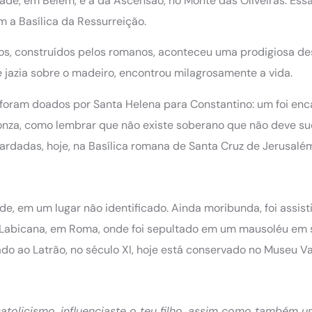
idade, em Belém, e a da Ascensão, no Monte das Oliveiras. Ess
m a Basílica da Ressurreição.
ãos, construídos pelos romanos, aconteceu uma prodigiosa d
 jazia sobre o madeiro, encontrou milagrosamente a vida.
 foram doados por Santa Helena para Constantino: um foi en
onza, como lembrar que não existe soberano que não deve s
ardadas, hoje, na Basílica romana de Santa Cruz de Jerusalé
e, em um lugar não identificado. Ainda moribunda, foi assist
Via Labicana, em Roma, onde foi sepultado em um mausoléu em
do ao Latrão, no século XI, hoje está conservado no Museu Va
atolicismo, influenciaste o teu filho, assim como também 