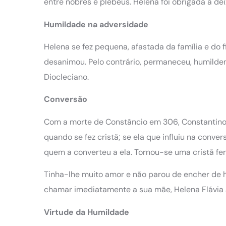
entre nobres e plebeus. Helena foi obrigada a deix
Humildade na adversidade
Helena se fez pequena, afastada da família e do
desanimou. Pelo contrário, permaneceu, humildem
Diocleciano.
Conversão
Com a morte de Constâncio em 306, Constantino
quando se fez cristã; se ela que influiu na conve
quem a converteu a ela. Tornou-se uma cristã fe
Tinha-lhe muito amor e não parou de encher de 
chamar imediatamente a sua mãe, Helena Flávia J
Virtude da Humildade