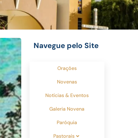
Navegue pelo Site
Orações
Novenas
Notícias & Eventos
Galeria Novena
Paróquia
Pastorais