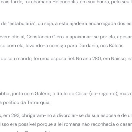
mais tarde, foi chamada Helenópolis, em sua honra, pelo seu f
e “estabulária”, ou seja, a estalajadeira encarregada dos es
vem oficial, Constâncio Cloro, a apaixonar-se por ela, apesa
r-se com ela, levando-a consigo para Dardania, nos Bálcãs.
o do seu marido, foi uma esposa fiel. No ano 280, em Naisso, na
ter, junto com Galério, o título de César (co-regente); mas 
a político da Tetrarquia.
o, em 293, obrigaram-no a divorciar-se da sua esposa e de u
Isso era possível porque a lei romana não reconhecia o cas