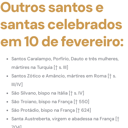
Outros santos e
santas celebrados
em 10 de fevereiro:
Santos Caralampo, Porfírio, Dauto e três mulheres,
mártires na Turquia [† s. III]
Santos Zótico e Amâncio, mártires em Roma [† s.
III/IV]
São Silvano, bispo na Itália [† s. IV]
São Troiano, bispo na França [† 550]
São Protádio, bispo na França [† 624]
Santa Austreberta, virgem e abadessa na França [†
704]