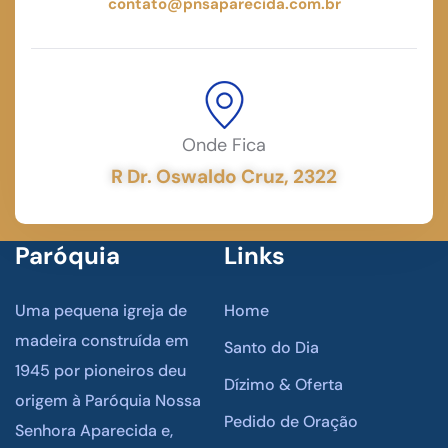
contato@pnsaparecida.com.br
Onde Fica
R Dr. Oswaldo Cruz, 2322
Paróquia
Links
Uma pequena igreja de
Home
madeira construída em
Santo do Dia
1945 por pioneiros deu
Dízimo & Oferta
origem à Paróquia Nossa
Pedido de Oração
Senhora Aparecida e,