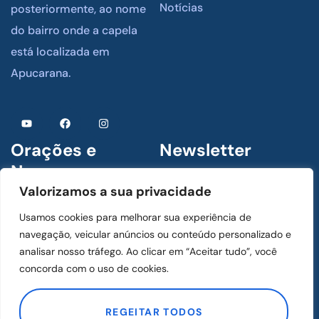
Notícias
posteriormente, ao nome
do bairro onde a capela
está localizada em
Apucarana.
Orações e
Newsletter
Novenas
Assine para receber
Valorizamos a sua privacidade
novidades
1 De Julho De 2024
Usamos cookies para melhorar sua experiência de
Menino Jesus de Praga
navegação, veicular anúncios ou conteúdo personalizado e
analisar nosso tráfego. Ao clicar em “Aceitar tudo”, você
concorda com o uso de cookies.
1 De Julho De 2024
ASSINAR
Mãos Ensanguentadas de
REGEITAR TODOS
Jesus