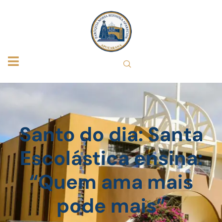
Santo do dia: Santa
Escolástica ensina:
“Quem ama mais
pode mais”