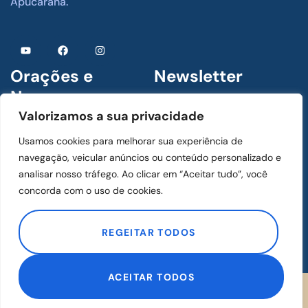
Apucarana.
Orações e
Newsletter
Novenas
Assine para receber
Valorizamos a sua privacidade
novidades
1 De Julho De 2024
Usamos cookies para melhorar sua experiência de
Menino Jesus de Praga
navegação, veicular anúncios ou conteúdo personalizado e
analisar nosso tráfego. Ao clicar em “Aceitar tudo”, você
concorda com o uso de cookies.
1 De Julho De 2024
ASSINAR
Mãos Ensanguentadas de
REGEITAR TODOS
Jesus
ACEITAR TODOS
Desenvolvido
por