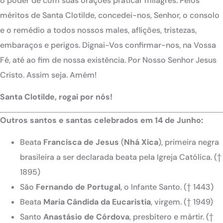
o poder de com suas orações praticar milagres. Pelos
méritos de Santa Clotilde, concedei-nos, Senhor, o consolo
e o remédio a todos nossos males, aflições, tristezas,
embaraços e perigos. Dignai-Vos confirmar-nos, na Vossa
Fé, até ao fim de nossa existência. Por Nosso Senhor Jesus
Cristo. Assim seja. Amém!
Santa Clotilde
, rogai por nós!
Outros santos e santas celebrados em 14 de Junho:
Beata
Francisca de Jesus
(
Nhá Xica
), primeira negra
brasileira a ser declarada beata pela Igreja Católica. (†
1895)
São
Fernando de Portugal
, o Infante Santo. († 1443)
Beata
Maria Cândida da Eucaristia
, virgem. († 1949)
Santo
Anastásio de Córdova
, presbítero e mártir. (†