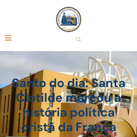
Santo do dia: Santa
Clotilde marcou a
história política
cristã da França