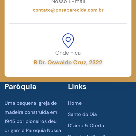
Nosso E-mail
contato@pnsaparecida.com.br
Onde Fica
R Dr. Oswaldo Cruz, 2322
Paróquia
Links
Uma pequena igreja de
Home
madeira construída em
Santo do Dia
1945 por pioneiros deu
Dízimo & Oferta
origem à Paróquia Nossa