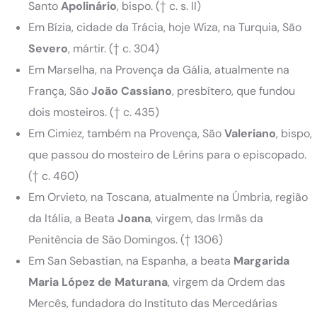
Santo
Apolinário
, bispo. († c. s. II)
Em Bízia, cidade da Trácia, hoje Wiza, na Turquia, São
Severo
, mártir. († c. 304)
Em Marselha, na Provença da Gália, atualmente na
França, São
João Cassiano
, presbítero, que fundou
dois mosteiros. († c. 435)
Em Cimiez, também na Provença, São
Valeriano
, bispo,
que passou do mosteiro de Lérins para o episcopado.
(† c. 460)
Em Orvieto, na Toscana, atualmente na Úmbria, região
da Itália, a Beata
Joana
, virgem, das Irmãs da
Penitência de São Domingos. († 1306)
Em San Sebastian, na Espanha, a beata
Margarida
Maria López de Maturana
, virgem da Ordem das
Mercês, fundadora do Instituto das Mercedárias