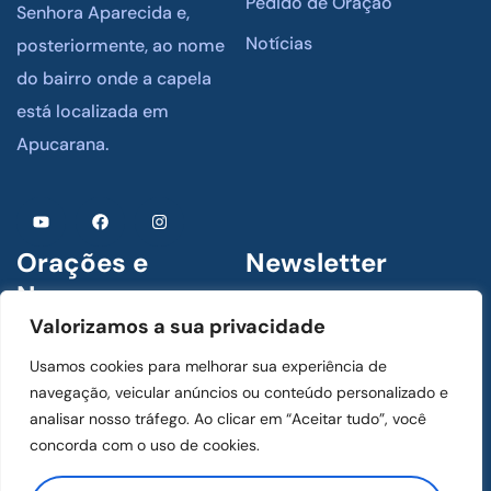
Pedido de Oração
Senhora Aparecida e,
Notícias
posteriormente, ao nome
do bairro onde a capela
está localizada em
Apucarana.
Orações e
Newsletter
Novenas
Assine para receber
Valorizamos a sua privacidade
novidades
1 De Julho De 2024
Usamos cookies para melhorar sua experiência de
Menino Jesus de Praga
navegação, veicular anúncios ou conteúdo personalizado e
analisar nosso tráfego. Ao clicar em “Aceitar tudo”, você
concorda com o uso de cookies.
1 De Julho De 2024