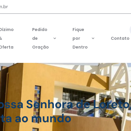
m.br
Dízimo
Pedido
Fique
&
de
por
Contato
Oferta
Oração
Dentro
ossa Senhora de Loreto
rta ao mundo