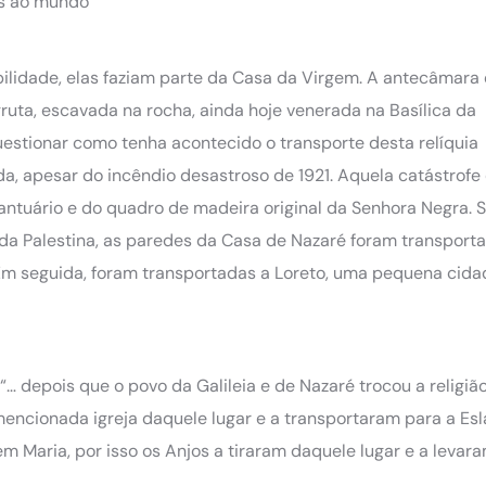
as ao mundo
ilidade, elas faziam parte da Casa da Virgem. A antecâmara
gruta, escavada na rocha, ainda hoje venerada na Basílica da
estionar como tenha acontecido o transporte desta relíquia
da, apesar do incêndio desastroso de 1921. Aquela catástrofe
antuário e do quadro de madeira original da Senhora Negra. 
 da Palestina, as paredes da Casa de Nazaré foram transporta
a. Em seguida, foram transportadas a Loreto, uma pequena cid
“… depois que o povo da Galileia e de Nazaré trocou a religiã
encionada igreja daquele lugar e a transportaram para a Esl
 Maria, por isso os Anjos a tiraram daquele lugar e a levara