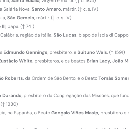
panha,
Santa
Eulália
, virgem e mártir.
(† c. 304)
a Salária Nova,
Santo
Amaro
, mártir.
(† c. s. IV)
uia,
São
Gemelo
, mártir.
(† c. s. IV)
III
, papa.
(† 741)
Calábria, região da Itália,
São
Lucas
, bispo de Ísola di Cappo
es
Edmundo Gennings
, presbítero, e
Suituno Wels
.
(† 1591)
Eustácio White
, presbíteros, e os beatos
Brian Lacy
,
João M
ão Roberts
, da Ordem de São Bento, e o Beato
Tomás Some
o Durando
, presbítero da Congregação das Missões, que fun
.
(† 1880)
cia, na Espanha, o Beato
Gonçalo Viñes Masip
,
presbítero e 