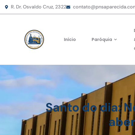
R. Dr. Osvaldo Cruz, 2322
contato@pnsaparecida.co
Início
Paróquia
Santo do dia: N
abe