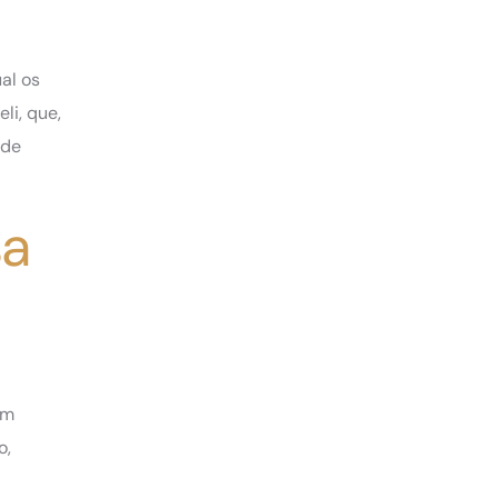
al os
li, que,
 de
sa
em
o,