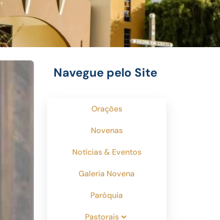
Navegue pelo Site
Orações
Novenas
Notícias & Eventos
Galeria Novena
Paróquia
Pastorais