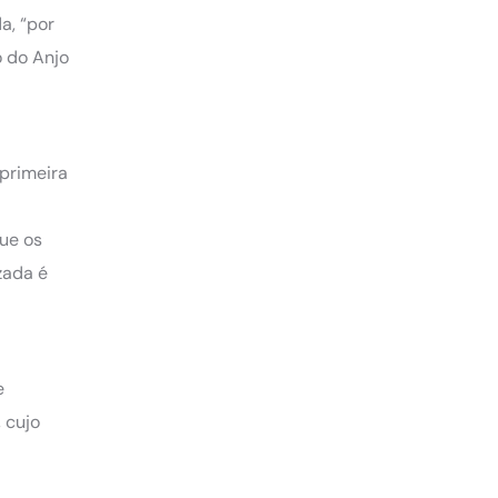
a, “por
o do Anjo
 primeira
ue os
zada é
e
 cujo