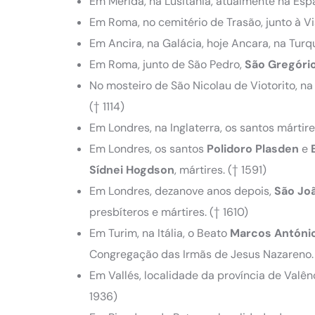
Em Mérida, na Lusitânia, atualmente na Es
Em Roma, no cemitério de Trasão, junto à Vi
Em Ancira, na Galácia, hoje Ancara, na Turq
Em Roma, junto de São Pedro,
São
Gregório 
No mosteiro de São Nicolau de Viotorito, na 
(† 1114)
Em Londres, na Inglaterra, os santos mártir
Em Londres, os santos
Polidoro Plasden
e
Sídnei Hogdson
, mártires.
(† 1591)
Em Londres, dezanove anos depois,
São
Jo
presbíteros e mártires.
(† 1610)
Em Turim, na Itália, o Beato
Marcos Antóni
Congregação das Irmãs de Jesus Nazareno
Em Vallés, localidade da província de Valên
1936)