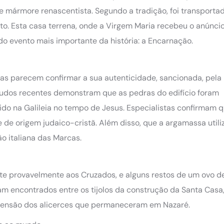
 mármore renascentista. Segundo a tradição, foi transportad
to. Esta casa terrena, onde a Virgem Maria recebeu o anúnci
do evento mais importante da história: a Encarnação.
icas parecem confirmar a sua autenticidade, sancionada, pela
studos recentes demonstram que as pedras do edifício foram
do na Galileia no tempo de Jesus. Especialistas confirmam q
 de origem judaico-cristã. Além disso, que a argamassa utili
o italiana das Marcas.
te provavelmente aos Cruzados, e alguns restos de um ovo d
am encontrados entre os tijolos da construção da Santa Casa,
mensão dos alicerces que permaneceram em Nazaré.