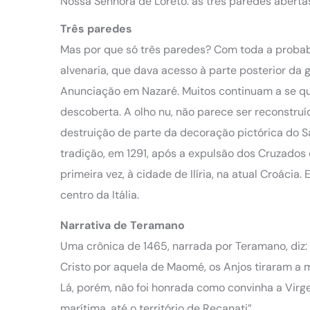
Nossa Senhora de Loreto: as três paredes abert
Três paredes
Mas por que só três paredes? Com toda a probab
alvenaria, que dava acesso à parte posterior da 
Anunciação em Nazaré. Muitos continuam a se qu
descoberta. A olho nu, não parece ser reconstruí
destruição de parte da decoração pictórica do S
tradição, em 1291, após a expulsão dos Cruzados
primeira vez, à cidade de Ilíria, na atual Croáci
centro da Itália.
Narrativa de Teramano
Uma crônica de 1465, narrada por Teramano, diz: 
Cristo por aquela de Maomé, os Anjos tiraram a m
Lá, porém, não foi honrada como convinha a Virgem
marítima, até o território de Recanati”.