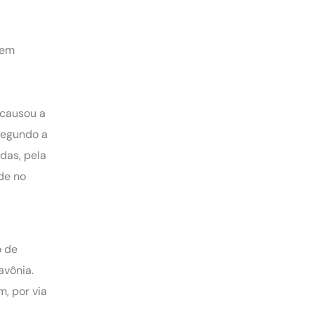
 em
 causou a
Segundo a
das, pela
ade no
o de
avônia.
m, por via