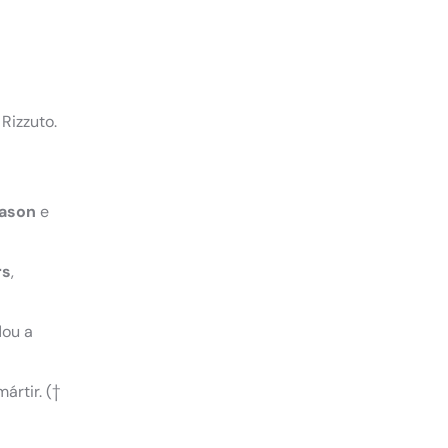
 Rizzuto.
ason
e
rs
,
dou a
mártir.
(†