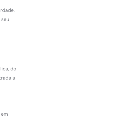
erdade.
o seu
lica, do
trada a
e em