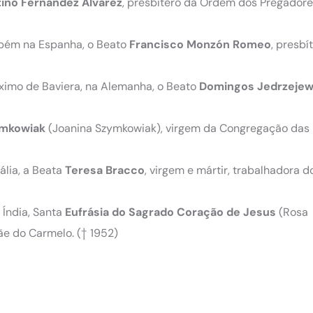
ino
Fernández
Álvarez
, presbítero da Ordem dos Pregadore
ambém na Espanha, o Beato
Francisco
Monzón
Romeo
, presbí
imo de Baviera, na Alemanha, o Beato
Domingos
Jedrzejew
mkowiak
(Joanina Szymkowiak), virgem da Congregação das 
ália, a Beata
Teresa
Bracco
, virgem e mártir, trabalhadora 
 Índia, Santa
Eufrásia
do Sagrado Coração de Jesus
(Rosa
ãe do Carmelo. († 1952)