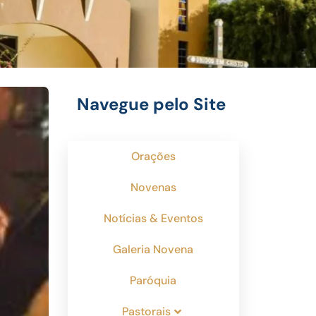
Navegue pelo Site
Orações
Novenas
Notícias & Eventos
Galeria Novena
Paróquia
Pastorais