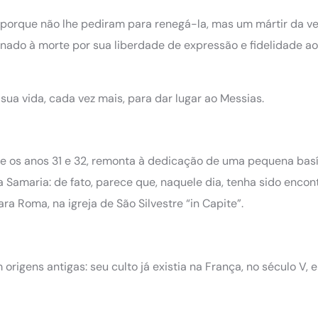
, porque não lhe pediram para renegá-la, mas um mártir da v
enado à morte por sua liberdade de expressão e fidelidade a
ua vida, cada vez mais, para dar lugar ao Messias.
tre os anos 31 e 32, remonta à dedicação de uma pequena basí
a Samaria: de fato, parece que, naquele dia, tenha sido encon
ra Roma, na igreja de São Silvestre “in Capite”.
origens antigas: seu culto já existia na França, no século V, 