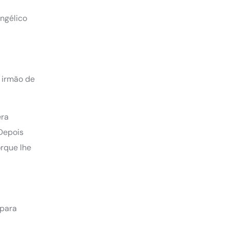
ngélico
 irmão de
era
 Depois
orque lhe
 para