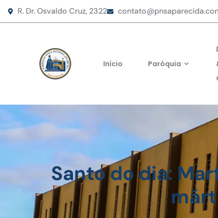
R. Dr. Osvaldo Cruz, 2322
contato@pnsaparecida.co
Início
Paróquia
Santo do dia: Mart
márt