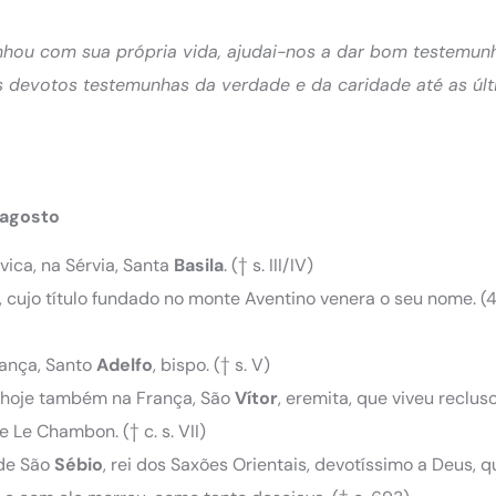
nhou com sua própria vida, ajudai-nos a dar bom testemun
us devotos testemunhas da verdade e da caridade até as úl
 agosto
vica, na Sérvia, Santa
Basila
. († s. III/IV)
, cujo título fundado no monte Aventino venera o seu nome. 
rança, Santo
Adelfo
, bispo. († s. V)
, hoje também na França, São
Vítor
, eremita, que viveu reclu
 Le Chambon. († c. s. VII)
 de São
Sébio
, rei dos Saxões Orientais, devotíssimo a Deus, q