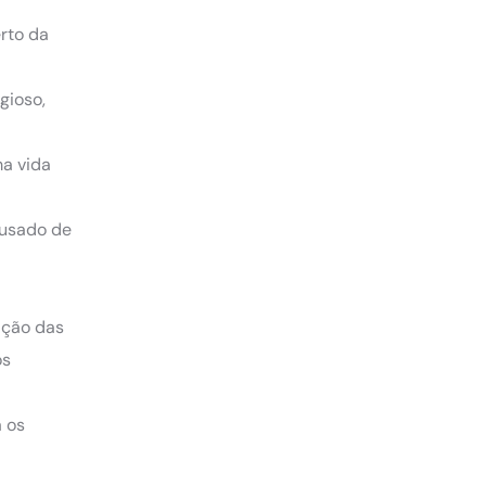
rto da
igioso,
ma vida
acusado de
ação das
os
a os