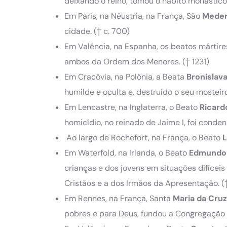
deixando o reino, tomou o hábito monástico
Em Paris, na Nêustria, na França, São
Meder
cidade. († c. 700)
Em Valência, na Espanha, os beatos mártir
ambos da Ordem dos Menores. († 1231)
Em Cracóvia, na Polônia, a Beata
Bronislav
humilde e oculta e, destruído o seu mosteiro
Em Lencastre, na Inglaterra, o Beato
Ricard
homicídio, no reinado de Jaime I, foi conden
Ao largo de Rochefort, na França, o Beato
L
Em Waterfold, na Irlanda, o Beato
Edmundo 
crianças e dos jovens em situações difíceis
Cristãos e a dos Irmãos da Apresentação. (
Em Rennes, na França, Santa
Maria da Cruz
pobres e para Deus, fundou a Congregação 