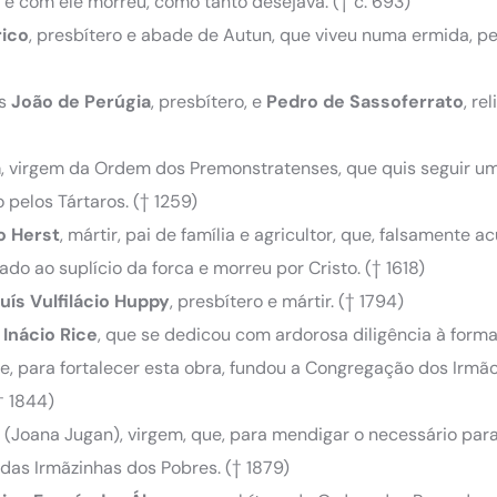
 e com ele morreu, como tanto desejava. († c. 693)
ico
, presbítero e abade de Autun, que viveu numa ermida, pe
es
João de Perúgia
, presbítero, e
Pedro de Sassoferrato
, rel
a
, virgem da Ordem dos Premonstratenses, que quis seguir u
 pelos Tártaros. († 1259)
o
Herst
, mártir, pai de família e agricultor, que, falsamente 
ado ao suplício da forca e morreu por Cristo. († 1618)
uís Vulfilácio Huppy
, presbítero e mártir. († 1794)
Inácio Rice
, que se dedicou com ardorosa diligência à form
 e, para fortalecer esta obra, fundou a Congregação dos Irmã
† 1844)
(Joana Jugan), virgem, que, para mendigar o necessário par
das Irmãzinhas dos Pobres. († 1879)