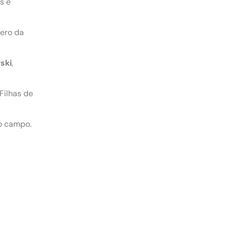
s e
tero da
ski
,
Filhas de
do campo.