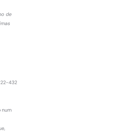
ho de
timas
(422-432
so num
ue,