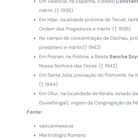
Em Valência, na Espanha, o Beato
Constant
mártir. († 1936)
Em Hijar, localidade próxima de Teruel, t
Ordem dos Pregadores e mártir. († 1936)
No campo de concentração de Dachau, próx
presbítero e mártir.(† 1942)
Em Poznan, na Polónia, a Beata
Sancha
Szy
Nossa Senhora das Dores. († 1942)
Em Santa Júlia, povoação do Piemonte, na It
(† 1944)
Em Ollur, na localidade de Kerala, estado da
Eluvathingal), virgem da Congregação da M
Fonte:
vaticannews.va
Martirológio Romano