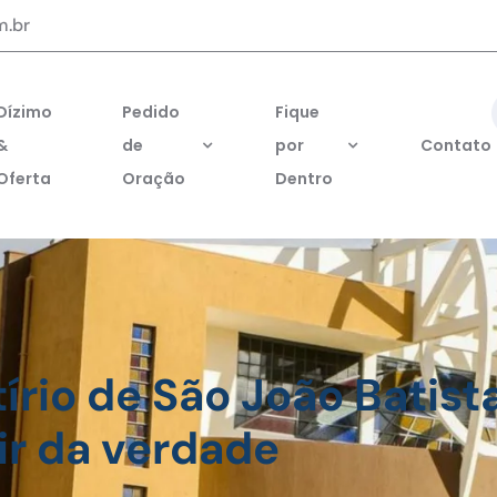
m.br
Dízimo
Pedido
Fique
&
de
por
Contato
Oferta
Oração
Dentro
írio de São João Batista
ir da verdade