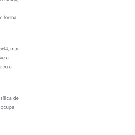
em forma
1564, mas
ve a
nuou a
sílica de
, ocupa