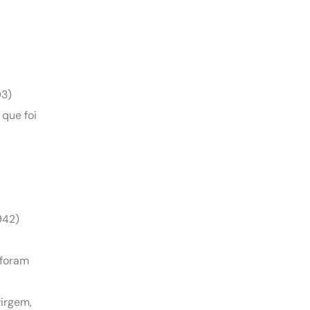
03)
 que foi
942)
 foram
virgem,