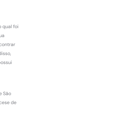
 qual foi
ua
ncontrar
disso,
possui
e São
ocese de