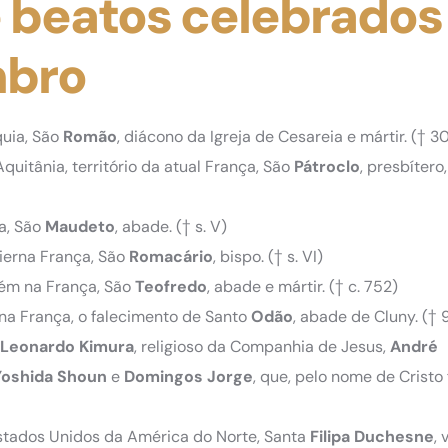
e beatos celebrados
mbro
quia, São
Romão
, diácono da Igreja de Cesareia e mártir.
(† 3
quitânia, território da atual França, São
Pátroclo
, presbítero,
a, São
Maudeto
, abade.
(† s. V)
ierna França, São
Romacário
, bispo.
(† s. VI)
bém na França, São
Teofredo
, abade e mártir.
(† c. 752)
na França, o falecimento de Santo
Odão
, abade de Cluny.
(† 
Leonardo
Kimura
, religioso da Companhia de Jesus,
André
Yoshida
Shoun
e
Domingos
Jorge
, que, pelo nome de Cristo
Estados Unidos da América do Norte, Santa
Filipa
Duchesne
, 