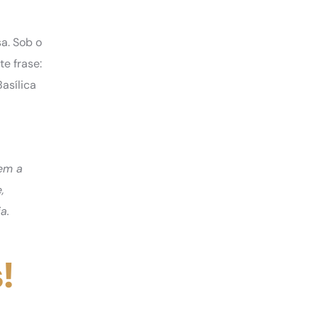
a. Sob o
te frase:
asílica
nem a
,
a.
s!