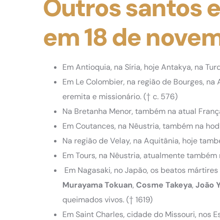
Outros santos 
em 18 de nove
Em Antioquia, na Síria, hoje Antakya, na Tur
Em Le Colombier, na região de Bourges, na A
eremita e missionário.
(† c. 576)
Na Bretanha Menor, também na atual Franç
Em Coutances, na Nêustria, também na hod
Na região de Velay, na Aquitânia, hoje tam
Em Tours, na Nêustria, atualmente também 
Em Nagasaki, no Japão, os beatos mártires
Murayama
Tokuan
,
Cosme
Takeya
,
João
queimados vivos.
(† 1619)
Em Saint Charles, cidade do Missouri, nos 