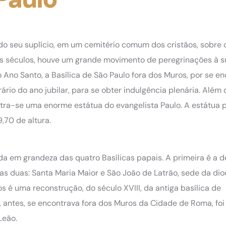
 do seu suplício, em um cemitério comum dos cristãos, sobre o
dos séculos, houve um grande movimento de peregrinações à s
ro Ano Santo, a Basílica de São Paulo fora dos Muros, por se e
rário do ano jubilar, para se obter indulgência plenária. Além 
tra-se uma enorme estátua do evangelista Paulo. A estátua 
,70 de altura.
a em grandeza das quatro Basílicas papais. A primeira é a d
tras duas: Santa Maria Maior e São João de Latrão, sede da di
s é uma reconstrução, do século XVIII, da antiga basílica de
e, antes, se encontrava fora dos Muros da Cidade de Roma, foi
Leão.