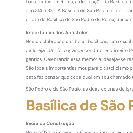
Localizadas em Roma, a dedicação da Basílica de S
ano 314 a 335. A Basílica de São Paulo foi dedica
cripta da Basílica de São Pedro de Roma, descan
Importância dos Apóstolos
Nesta celebração das belas basílicas, são ressa
da Igreja”. Um foi o grande condutor e primeiro P
gentios. Celebrando essa memória, deseja-se ress
São locais importantíssimos para o catolicismo p
data faz pensar que cada qual em seu chamado t
São Pedro e de São Paulo: as duas colunas da Igr
Basílica de São
Início da Construção
No ano 323, o imperador Constantino começou a c