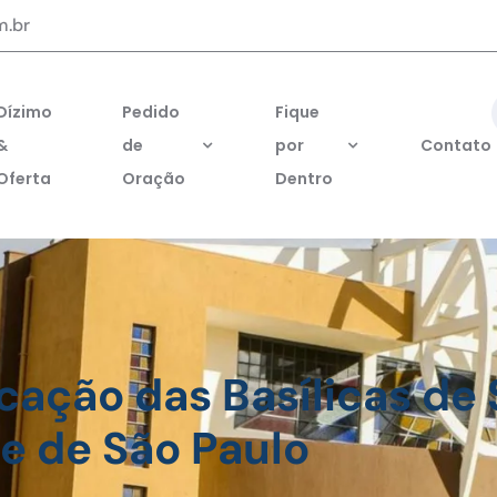
m.br
Dízimo
Pedido
Fique
&
de
por
Contato
Oferta
Oração
Dentro
cação das Basílicas de
e de São Paulo