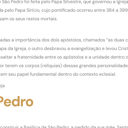
ão Pedro foi feita pelo Papa Silvestre, que governou a Igreja
da pelo Papa Sirício, cujo pontificado ocorreu entre 384 a 399
sam os seus restos mortais.
ltadas a importância dos dois apóstolos, chamados “as duas 
apa da Igreja, o outro desbravou a evangelização e levou Cris
altar a fraternidade entre os apóstolos e a unidade dentro da
or terem os corpos (relíquias) dessas grandes personalidade
em seu papel fundamental dentro do contexto eclesial.
eja
 Pedro
onstruir a Basílica de São Pedro, a pedido da sua mãe, Sant