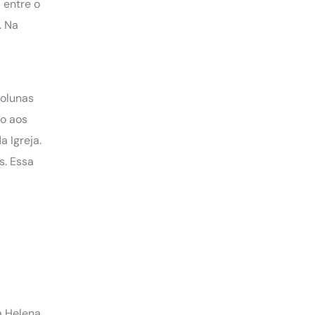
 entre o
. Na
colunas
to aos
 Igreja.
s. Essa
a Helena,