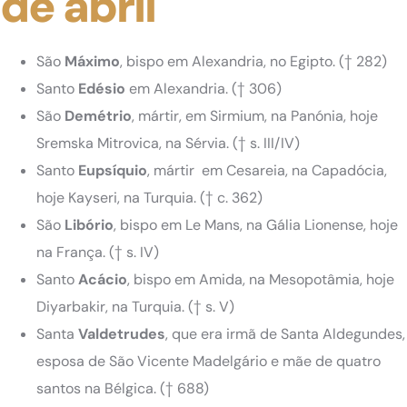
de abril
São
Máximo
, bispo em Alexandria, no Egipto. († 282)
Santo
Edésio
em Alexandria. († 306)
São
Demétrio
, mártir, em Sirmium, na Panónia, hoje
Sremska Mitrovica, na Sérvia. († s. III/IV)
Santo
Eupsíquio
, mártir
em Cesareia, na Capadócia,
hoje Kayseri, na Turquia. († c. 362)
São
Libório
, bispo em Le Mans, na Gália Lionense, hoje
na França. († s. IV)
Santo
Acácio
, bispo
em Amida, na Mesopotâmia, hoje
Diyarbakir, na Turquia. († s. V)
Santa
Valdetrudes
, que era irmã de Santa Aldegundes,
esposa de São Vicente Madelgário e mãe de quatro
santos na Bélgica. († 688)