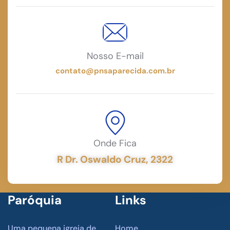
Nosso E-mail
contato@pnsaparecida.com.br
Onde Fica
R Dr. Oswaldo Cruz, 2322
Paróquia
Links
Uma pequena igreja de
Home