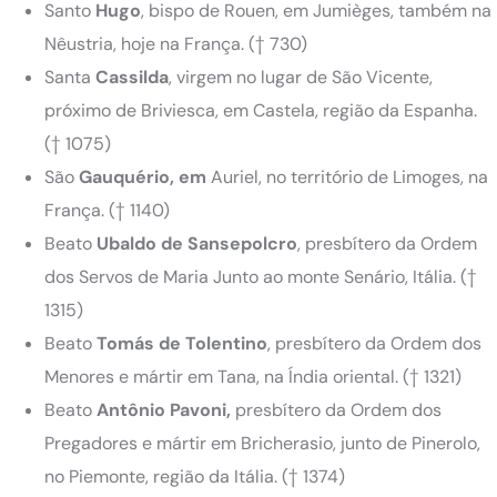
Santo
Hugo
, bispo de Rouen, em Jumièges, também na
Nêustria, hoje na França. († 730)
Santa
Cassilda
, virgem
n
o lugar de São Vicente,
próximo de Briviesca, em Castela, região da Espanha.
(† 1075)
São
Gauquério, em
Auriel, no território de Limoges, na
França. († 1140)
Beato
Ubaldo de Sansepolcro
, presbítero da Ordem
dos Servos de Maria Junto ao monte Senário, Itália. (†
1315)
Beato
Tomás de Tolentino
, presbítero da Ordem dos
Menores e mártir
em Tana, na Índia oriental. († 1321)
Beato
Antônio
Pavoni,
presbítero da Ordem dos
Pregadores e mártir em Bricherasio, junto de Pinerolo,
no Piemonte, região da Itália. († 1374)