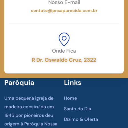
Nosso E-mail
contato@pnsaparecida.com.br
Onde Fica
R Dr. Oswaldo Cruz, 2322
Paróquia
Links
Uma pequena igreja de
Home
madeira construída em
Santo do Dia
1945 por pioneiros deu
Dízimo & Oferta
origem à Paróquia Nossa