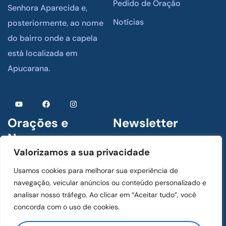
Pedido de Oração
Senhora Aparecida e,
Notícias
posteriormente, ao nome
do bairro onde a capela
está localizada em
Apucarana.
Orações e
Newsletter
Novenas
Assine para receber
Valorizamos a sua privacidade
novidades
1 De Julho De 2024
Usamos cookies para melhorar sua experiência de
Menino Jesus de Praga
navegação, veicular anúncios ou conteúdo personalizado e
analisar nosso tráfego. Ao clicar em “Aceitar tudo”, você
concorda com o uso de cookies.
1 De Julho De 2024